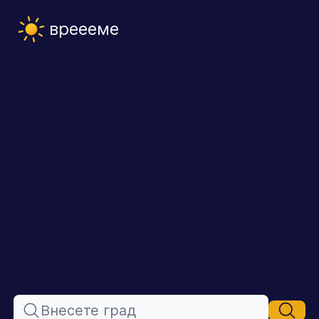
вреееме